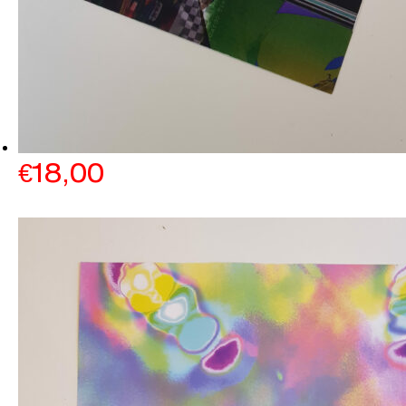
€
18,00