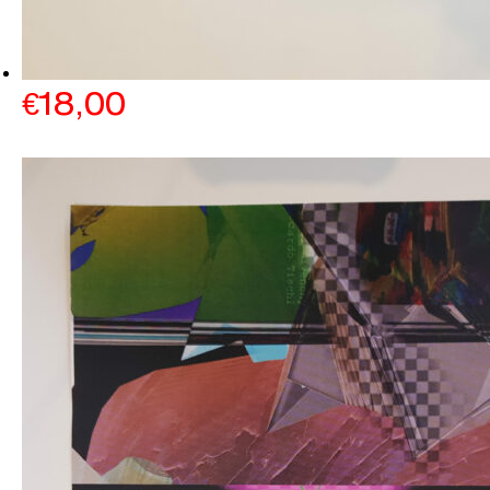
€
18,00