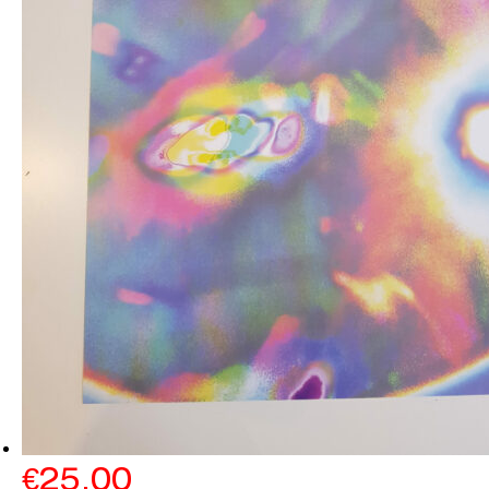
€
25,00