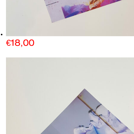
€
18,00