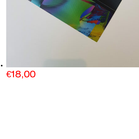
€
18,00