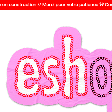
onstruction // Merci pour votre patience 🚧 Construc