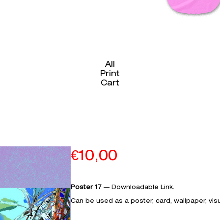
All
Print
Cart
€
10,00
Poster 17
— Downloadable Link.
Can be used as a poster, card, wallpaper, visual.­